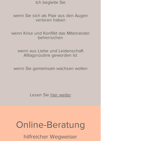
Ich begleite Sie
wenn Sie sich als Paar aus den Augen
verloren haben
wenn Krise und Konflikt das Miteinander
beherrschen
wenn aus Liebe und Leidenschaft
Alltagsroutine geworden ist
wenn Sie gemeinsam wachsen wollen
Lesen Sie
hier weiter
Online-Beratung
hilfreicher Wegweiser